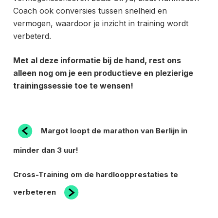
Coach ook conversies tussen snelheid en
vermogen, waardoor je inzicht in training wordt
verbeterd.
Met al deze informatie bij de hand, rest ons
alleen nog om je een productieve en plezierige
trainingssessie toe te wensen!
BERICHT
Vorig
Margot loopt de marathon van Berlijn in
bericht
NAVIGATIE
minder dan 3 uur!
Volgend
Cross-Training om de hardloopprestaties te
bericht
verbeteren