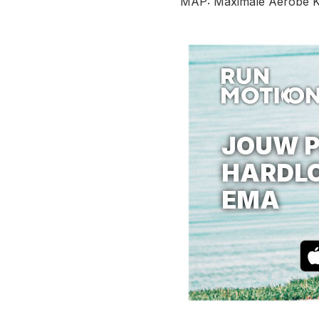
MAP: Maximale Aerobe K
JOUW P
HARDL
EMA