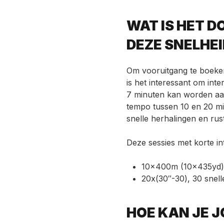
WAT IS HET D
DEZE SNELHE
Om vooruitgang te boeken
is het
interessant om inte
7 minuten kan worden aan
tempo tussen 10 en 20 mi
snelle herhalingen en rus
Deze sessies met korte int
10x400m (10x435yd) o
20x(30″-30), 30 snel
HOE KAN JE 