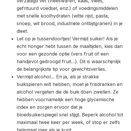
verzadigd vet (vleeswaren, kaas, vlees,
gefrituurd voedsel, enz.) of voedingsmiddelen
met snelle koolhydraten (witte rijst, pasta,
snoep, wit brood, industriële ontbijtgranen) in je
dieet.
Let op je tussendoortjes! Vermijd suiker! Als je
echt honger hebt tussen de maaltijden, kies dan
voor een gezonde optie (vers fruit of een
handjevol gedroogd fruit…). Dit is waarschijnlijk
de belangrijkste tip voor gewichtsverlies.
Vermijd alcohol… En ja, als je strakke
buikspieren wilt hebben, moet je frisdranken en
alcohol vergeten die de buik doen zwellen. Ze
hebben voornamelijk een hoge glycemische
index en zorgen ervoor dat je
bloedsuikerspiegel snel stijgt. Beperk alcohol tot
maximaal twee keer per week, of stop er zelfs
helemaal mee als je kunt.