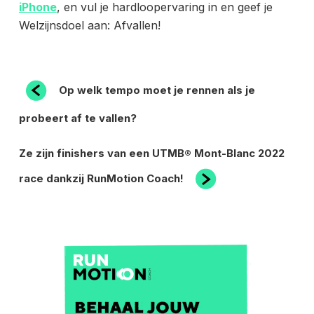
iPhone
, en vul je hardloopervaring in en geef je
Welzijnsdoel aan: Afvallen!
BERICHT
Vorig
Op welk tempo moet je rennen als je
bericht
NAVIGATIE
probeert af te vallen?
Volgend
Ze zijn finishers van een UTMB® Mont-Blanc 2022
bericht
race dankzij RunMotion Coach!