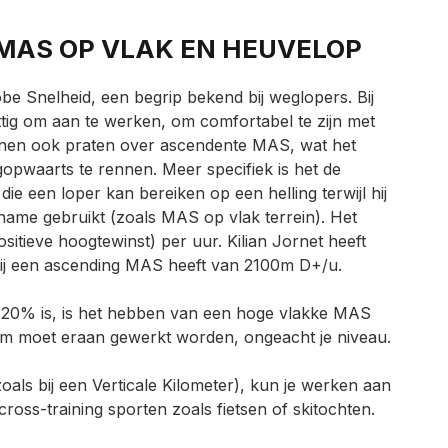
MAS OP VLAK EN HEUVELOP
e Snelheid, een begrip bekend bij weglopers. Bij
uttig om aan te werken, om comfortabel te zijn met
nnen ook praten over ascendente MAS, wat het
opwaarts te rennen. Meer specifiek is het de
ie een loper kan bereiken op een helling terwijl hij
name gebruikt (zoals MAS op vlak terrein). Het
sitieve hoogtewinst) per uur. Kilian Jornet heeft
hij een ascending MAS heeft van 2100m D+/u.
n 20% is, is het hebben van een hoge vlakke MAS
m moet eraan gewerkt worden, ongeacht je niveau.
zoals bij een Verticale Kilometer), kun je werken aan
cross-training sporten zoals fietsen of skitochten.