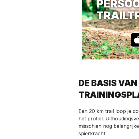
PERSOO
TRAILT
DE BASIS VAN
TRAININGSPL
Een 20 km trail loop je d
het profiel. Uithoudings
misschien nog belangrijk
spierkracht.