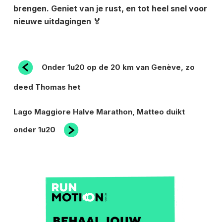
brengen. Geniet van je rust, en tot heel snel voor
nieuwe uitdagingen 🏅
BERICHT
Vorig
Onder 1u20 op de 20 km van Genève, zo
bericht
NAVIGATIE
deed Thomas het
Volgend
Lago Maggiore Halve Marathon, Matteo duikt
bericht
onder 1u20