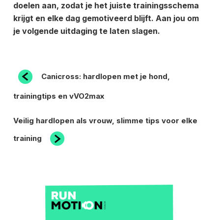
doelen aan, zodat je het juiste trainingsschema
krijgt en elke dag gemotiveerd blijft. Aan jou om
je volgende uitdaging te laten slagen.
BERICHT
Vorig
Canicross: hardlopen met je hond,
bericht
NAVIGATIE
trainingtips en vVO2max
Volgend
Veilig hardlopen als vrouw, slimme tips voor elke
bericht
training