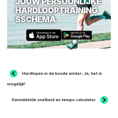
JOUW PERSOONLIJKE
HARDLOOPTRAINING
SSCHEMA
BERICHT
Vorig
Hardlopen in de koude winter: Ja, het is
bericht
NAVIGATIE
mogelijk!
Volgend
Gemiddelde snelheid en tempo calculator
bericht