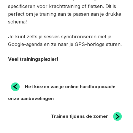
specificeren voor krachttraining of fietsen. Dit is
perfect om je training aan te passen aan je drukke
schema!
Je kunt zelfs je sessies synchroniseren met je
Google-agenda en ze naar je GPS-horloge sturen.
Veel trainingsplezier!
BERICHT
Vorig
Het kiezen van je online hardloopcoach:
bericht
NAVIGATIE
onze aanbevelingen
Volgend
Trainen tijdens de zomer
bericht